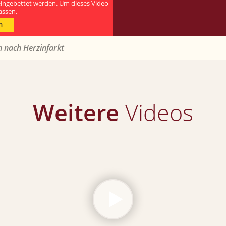
eingebettet werden. Um dieses Video
assen.
n
n nach Herzinfarkt
Weitere
Videos