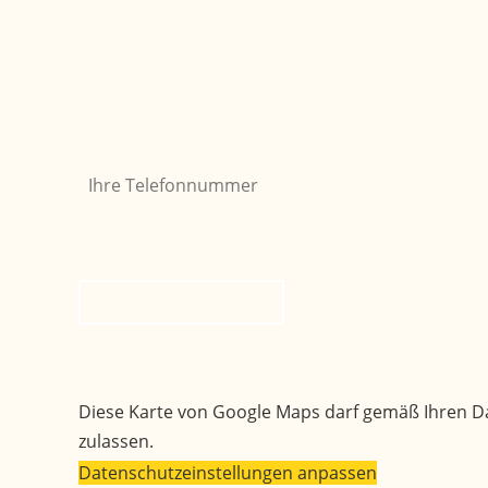
Sie möchten, dass wir Sie zurückrufen? Einfach
Ihre Telefonnummer
Bitte nicht ausfüllen
*
Rückruf anfordern
Ihr Weg zu uns
Diese Karte von Google Maps darf gemäß Ihren D
zulassen.
Datenschutzeinstellungen anpassen