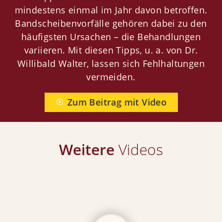
mindestens einmal im Jahr davon betroffen.
Jobs
Bandscheibenvorfälle gehören dabei zu den
Newsletter
häufigsten Ursachen – die Behandlungen
Orthopädie
variieren. Mit diesen Tipps, u. a. von Dr.
Willibald Walter, lassen sich Fehlhaltungen
Weitere Fachbereiche
vermeiden.
Ärzte
Zum Beitrag mit Video
Kontakt
Weitere
Videos