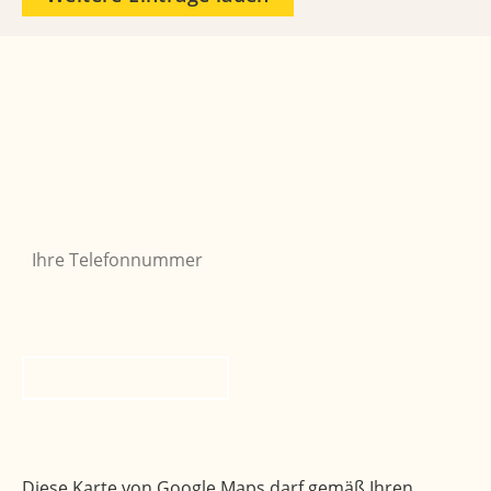
Sie möchten, dass wir Sie zurückrufen? Einfach
Formular ausfüllen und abschicken, wir melden
uns gerne bei Ihnen.
Ihre Telefonnummer
Bitte nicht ausfüllen
*
Rückruf anfordern
Ihr Weg zu uns
Diese Karte von Google Maps darf gemäß Ihren