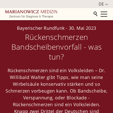
DE
Startseite
Bayerischer Rundfunk
-
30. Mai 2023
Rückenschmerzen
Zentrum
Bandscheibenvorfall - was
Philosophie
tun?
Mediathek
Rückenschmerzen sind ein Volksleiden – Dr.
Aktuelles
Willibald Walter gibt Tipps, wie man seine
Infos für internationale Patienten
Wirbelsäule konservativ stärken und so
Kooperation mit "Die Schmerzmeisterei"
Schmerzen vorbeugen kann. Ob Bandscheibe,
Verspannung, oder Blockade -
Impressionen
Rückenschmerzen sind ein Volksleiden.
Presse
Knapp zwei Drittel der Deutschen sind