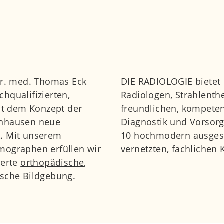
 Dr. med. Thomas Eck
DIE RADIOLOGIE bietet
hqualifizierten,
Radiologen, Strahlent
mit dem Konzept der
freundlichen, kompete
enhausen neue
Diagnostik und Vorsor
k. Mit unserem
10 hochmodern ausgest
ographen erfüllen wir
vernetzten, fachliche
ierte
orthopädische
,
ische Bildgebung.