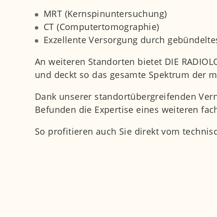
MRT (Kernspinuntersuchung)
CT (Computertomographie)
Exzellente Versorgung durch gebündelt
An weiteren Standorten bietet DIE RADIOLO
und deckt so das gesamte Spektrum der m
Dank unserer standortübergreifenden Vern
Befunden die Expertise eines weiteren fach
So profitieren auch Sie direkt vom technisc
Sprechzeiten
Mo. – Fr.
8:30 – 18:30 Uhr
Samstag
nach Vereinbarung