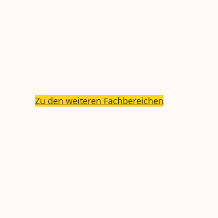
Weitere
Fachbereiche
Das Marianowicz Zentrum für Diagnose & T
verschiedenster Disziplinen können sich 
Der Vorteil für Sie: ein fachübergreifend
Zu den weiteren Fachbereichen
Sie möchten, dass wir Sie zurückrufen? Ei