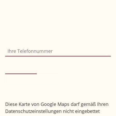
Sie möchten, dass wir Sie zurückrufen?
Einfach Formular ausfüllen und abschicken,
wir melden uns gerne bei Ihnen.
Ihre Telefonnummer
Bitte nicht ausfüllen
*
Rückruf anfordern
Ihr Weg zu uns
Diese Karte von Google Maps darf gemäß Ihren
Datenschutzeinstellungen nicht eingebettet