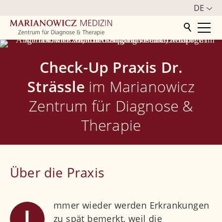
DE
Startseite
Check-Up Praxis Dr.
Zentrum
Strässle
im Marianowicz
Zentrum für Diagnose &
Orthopädie
Therapie
Weitere Fachbereiche
Neurologie
Über die Praxis
Kardiologie
Radiologie
mmer wieder werden Erkrankungen
I
Gastroenterologie
zu spät bemerkt, weil die