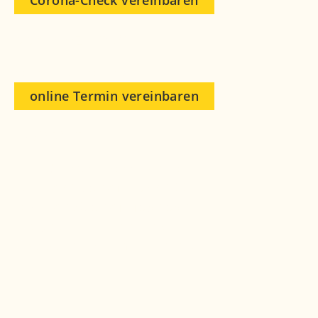
Corona-Check vereinbaren
Sprechzeiten
nach Vereinbarung
online Termin vereinbaren
Kontakt
Herr Dr. med. Manfred Strässle
Tel.: +49 (0) 89 4111859-200
Fax: + 49 (0) 89 4111859-859
dr
str
ssl
ch
ck
p-m
nch
n
d
www.checkup-muenchen.de