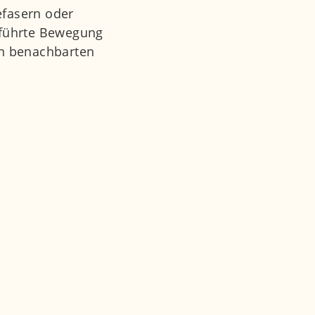
efasern oder
geführte Bewegung
en benachbarten
s die herkömmlichen auf Basis eines Fußabdrucks ni
ißes entgegenwirken sollen.