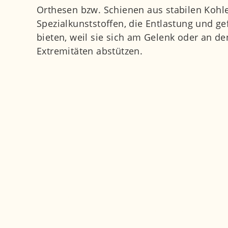
Orthesen bzw. Schienen aus stabilen Kohl
Spezialkunststoffen, die Entlastung und 
bieten, weil sie sich am Gelenk oder an d
Extremitäten abstützen.
Muskeltraining
2.0
Sensomotorische Einlagen
, die anders al
dem funktionellen Problem eines Verschle