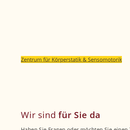
In diesen „intelligenten Therapiesohlen“ be
an den durch Fehl- oder Überbelastungen b
Stützarbeit am Rücken und an den Gelenken
Bewegungsschema erlernt.
Mit einem Klick finden Sie weitere Inform
als Partner zusammenarbeiten.
Zentrum für Körperstatik & Sensomotorik
Wir sind
für Sie da
Haben Sie Fragen oder möchten Sie eine