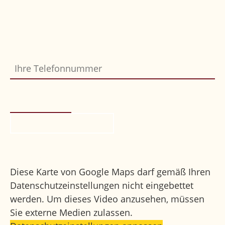
Einfach Formular ausfüllen und abschicken,
wir melden uns gerne bei Ihnen.
Ihre Telefonnummer
Bitte nicht ausfüllen
*
Rückruf anfordern
Ihr Weg zu uns
Diese Karte von Google Maps darf gemäß Ihren
Datenschutzeinstellungen nicht eingebettet
werden. Um dieses Video anzusehen, müssen
Sie externe Medien zulassen.