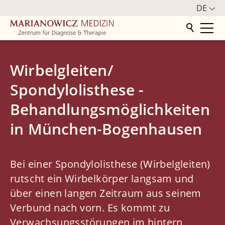
DE
Startseite
Wirbelgleiten/
Zentrum
Spondylolisthese -
Orthopädie
Behandlungsmöglichkeiten
in München-Bogenhausen
Behandlungsspektrum
Wirbelsäule
Bei einer Spondylolisthese (Wirbelgleiten)
Rückenschmerzen
rutscht ein Wirbelkörper langsam und
Bandscheibenvorfall
über einen langen Zeitraum aus seinem
Wurzelreizsyndrom
Verbund nach vorn. Es kommt zu
Spinalkanalstenose
Verwachsungsstörungen im hintern