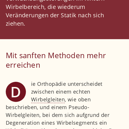
Wirbelgelenksarthrose
Wirbelbereich, die wiederum
Veränderungen der Statik nach sich
Schmerzen nach Rücken-OP
ziehen.
Interdisziplinäre Krankheitsbilder
Wirbelgleiten
ISG Syndrom
Mit sanften Methoden mehr
Muskuläre Verspannungen
erreichen
Gelenke
Sportmedizin
ie Orthopädie unterscheidet
D
Orthopädischer Check-up
zwischen einem echten
Kinderorthopädie
Wirbelgleiten
, wie oben
beschrieben, und einem Pseudo-
Weitere Fachbereiche
Wirbelgleiten, bei dem sich aufgrund der
Degeneration eines Wirbelsegments ein
Ärzte