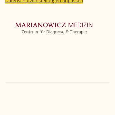
Datenschutzeinstellungen anpassen
Startseite
Zentrum
Orthopädie
Weitere Fachbereiche
Ärzte
Kontakt
Marianowicz Zentrum
Törringstraße 6
81675
München
T
+49 89 4111859-0