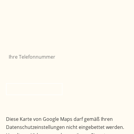
Sie möchten, dass wir Sie zurückrufen? Einfach
Formular ausfüllen und abschicken, wir melden
uns gerne bei Ihnen.
Ihre Telefonnummer
Bitte nicht ausfüllen
*
Rückruf anfordern
Ihr Weg zu uns
Diese Karte von Google Maps darf gemäß Ihren
Datenschutzeinstellungen nicht eingebettet werden.