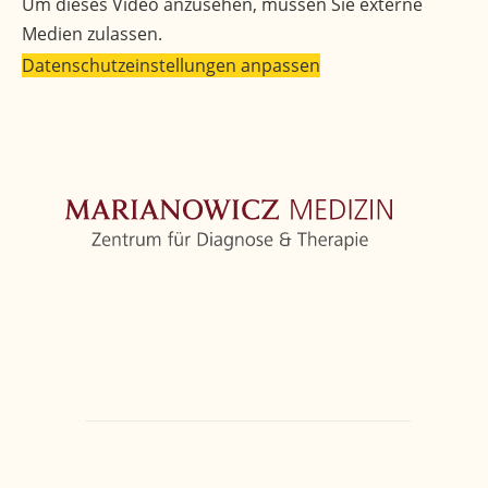
Um dieses Video anzusehen, müssen Sie externe
Medien zulassen.
Datenschutzeinstellungen anpassen
Zentrum
Orthopädie
Weitere Fachbereiche
Ärzte
Kontakt
Marianowicz Zentrum
Törringstraße 6
81675
München
T
+49 89 4111859-0