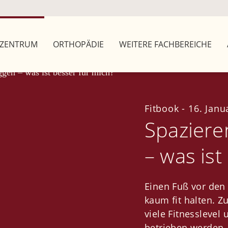
ZENTRUM
ORTHOPÄDIE
WEITERE FACHBEREICHE
Fitbook
-
16. Janu
Spaziere
– was ist
Einen Fuß vor den
kaum fit halten. Z
viele Fitnessleve
betrieben werden. 