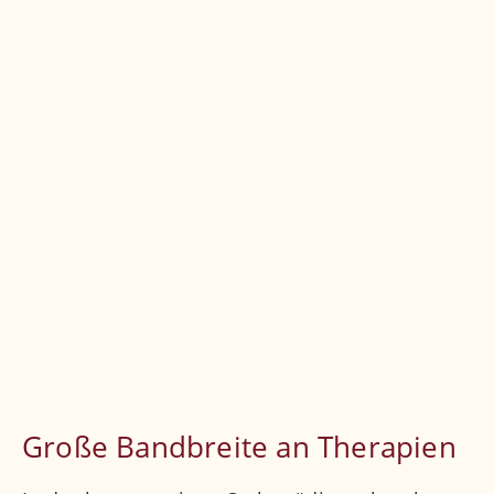
Behandlungsmethode
zu ermitteln, legen wir
stets Wert auf eine
ausführliche Anamnese
sowie eine
genaue Untersuchung
.
Sonographie und
Röntgen
befinden sich dazu
bei uns im Haus, CT und MRT werden extern
durchgeführt.
Auf die Diagnose folgt ein
individuelles
Therapiekonzept
, das präzise auf den
jeweiligen Patienten und seine Beschwerden
abgestimmt ist.
Große Bandbreite an Therapien