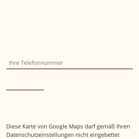
Sie möchten, dass wir Sie zurückrufen?
Einfach Formular ausfüllen und abschicken,
wir melden uns gerne bei Ihnen.
Ihre Telefonnummer
Bitte nicht ausfüllen
*
Rückruf anfordern
Ihr Weg zu uns
Diese Karte von Google Maps darf gemäß Ihren
Datenschutzeinstellungen nicht eingebettet