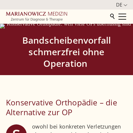
DE
Startseite
Bandscheibenvorfall
Zentrum
schmerzfrei ohne
Operation
Orthopädie
Weitere Fachbereiche
Ärzte
Konservative Orthopädie – die
Kontakt
Alternative zur OP
owohl bei konkreten Verletzungen