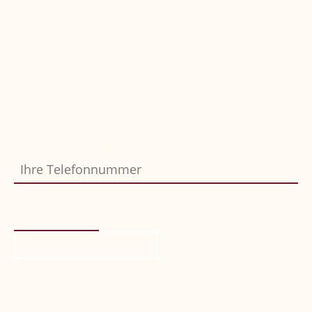
Sie möchten, dass wir Sie zurückrufen?
Einfach Formular ausfüllen und abschicken,
wir melden uns gerne bei Ihnen.
Ihre Telefonnummer
Bitte nicht ausfüllen
*
Rückruf anfordern
Ihr Weg zu uns