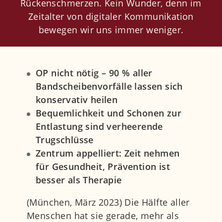
Rückenschmerzen. Kein Wunder, denn im
Jobs
Zeitalter von digitaler Kommunikation
Newsletter
bewegen wir uns immer weniger.
Orthopädie
OP nicht nötig – 90 % aller
Weitere Fachbereiche
Bandscheibenvorfälle lassen sich
konservativ heilen
Ärzte
Bequemlichkeit und Schonen zur
Entlastung sind verheerende
Kontakt
Trugschlüsse
Zentrum appelliert: Zeit nehmen
für Gesundheit, Prävention ist
besser als Therapie
(München, März 2023) Die Hälfte aller
Menschen hat sie gerade, mehr als