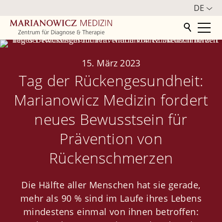
DE
Startseite
15. März 2023
Tag der Rückengesundheit:
Zentrum
Marianowicz Medizin fordert
Philosophie
neues Bewusstsein für
Mediathek
Prävention von
Aktuelles
Rückenschmerzen
Infos für internationale Patienten
Kooperation mit "Die Schmerzmeisterei"
Die Hälfte aller Menschen hat sie gerade,
Impressionen
mehr als 90 % sind im Laufe ihres Lebens
mindestens einmal von ihnen betroffen:
Presse