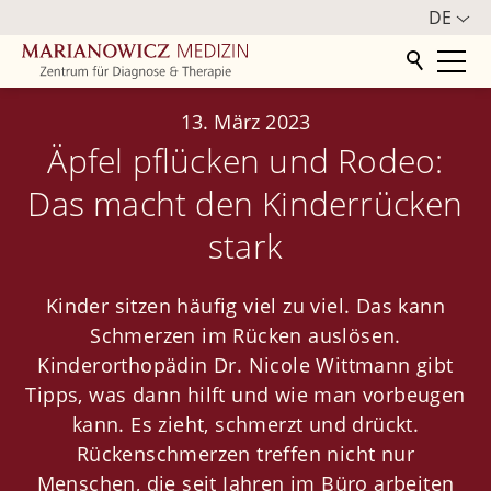
DE
Startseite
13. März 2023
Äpfel pflücken und Rodeo:
Zentrum
Das macht den Kinderrücken
Philosophie
stark
Mediathek
Kinder sitzen häufig viel zu viel. Das kann
Aktuelles
Schmerzen im Rücken auslösen.
Infos für internationale Patienten
Kinderorthopädin Dr. Nicole Wittmann gibt
Kooperation mit "Die Schmerzmeisterei"
Tipps, was dann hilft und wie man vorbeugen
kann. Es zieht, schmerzt und drückt.
Impressionen
Rückenschmerzen treffen nicht nur
Presse
Menschen, die seit Jahren im Büro arbeiten