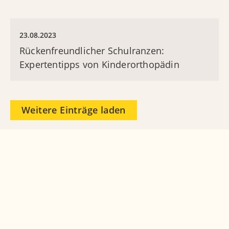
23.08.2023
Rückenfreundlicher Schulranzen:
Expertentipps von Kinderorthopädin
Weitere Einträge laden
Sie möchten, dass wir Sie zurückrufen? Einfach
Formular ausfüllen und abschicken, wir melden
uns gerne bei Ihnen.
Ihre Telefonnummer