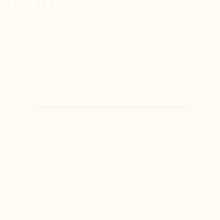
Zentrum
Orthopädie
Weitere Fachbereiche
Ärzte
Kontakt
Marianowicz Zentrum
Törringstraße 6
81675
München
T
+49 89 4111859-0
F
+49 89 4111859-859
info@marianowicz.de