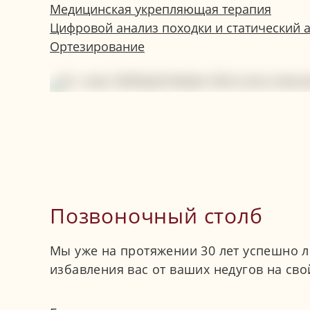
Медицинская укрепляющая терапия
Цифровой анализ походки и статический 
Ортезирование
Позвоночный столб
Мы уже на протяжении 30 лет успешно л
избавления вас от ваших недугов на св