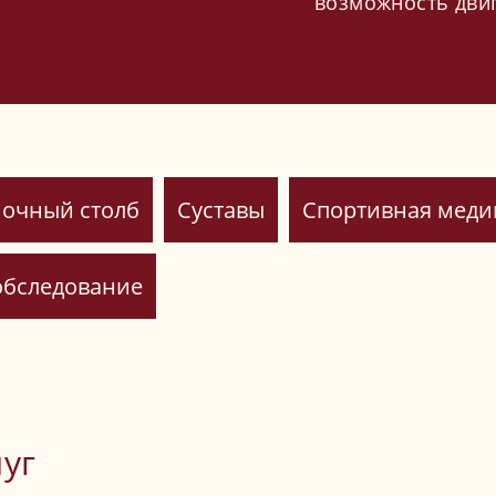
возможность двиг
очный столб
Суставы
Спортивная мед
обследование
уг