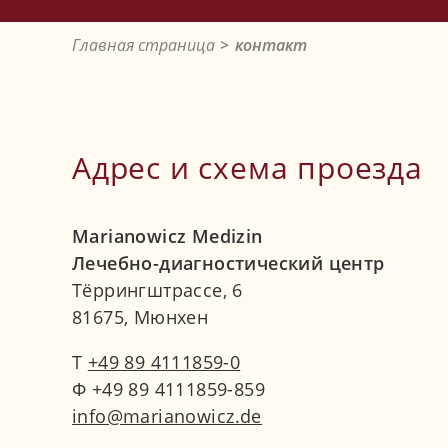
Главная страница
контакт
Адрес и схема проезда
Marianowicz Medizin
Лечебно-диагностический центр
Тёррингштрассе, 6
81675, Мюнхен
T
+49 89 4111859-0
Ф +49 89 4111859-859
nf
m
r
n
w
cz
d