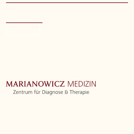
Bitte nicht ausfüllen
*
要求回电
来访路线
如果您点击此卡，则会使用您的IP地址向Google发
送请求。
隐私信息
首页
中心
骨科
更多学科领域